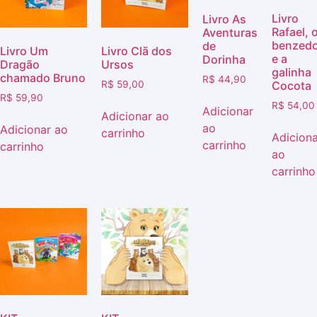
Livro
Livro As
Rafael, 
Aventuras
benzedo
de
Livro Um
Livro Clã dos
e a
Dorinha
Dragão
Ursos
galinha
chamado Bruno
R$
44,90
R$
59,00
Cocota
R$
59,90
R$
54,00
Adicionar
Adicionar ao
ao
Adicionar ao
carrinho
Adiciona
carrinho
carrinho
ao
carrinho